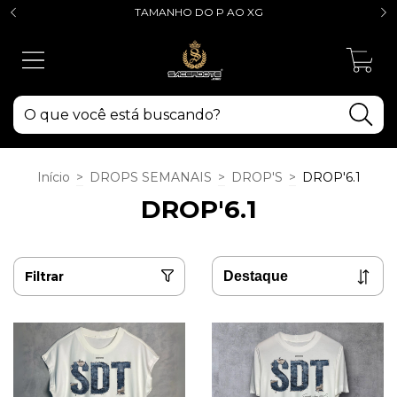
TAMANHO DO P AO XG
0
Início
>
DROPS SEMANAIS
>
DROP'S
>
DROP'6.1
DROP'6.1
Filtrar