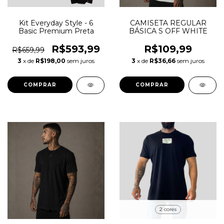
Kit Everyday Style - 6
CAMISETA REGULAR
Basic Premium Preta
BÁSICA S OFF WHITE
R$593,99
R$109,99
R$659,99
3
x de
R$198,00
sem juros
3
x de
R$36,66
sem juros
COMPRAR
COMPRAR
2 cores