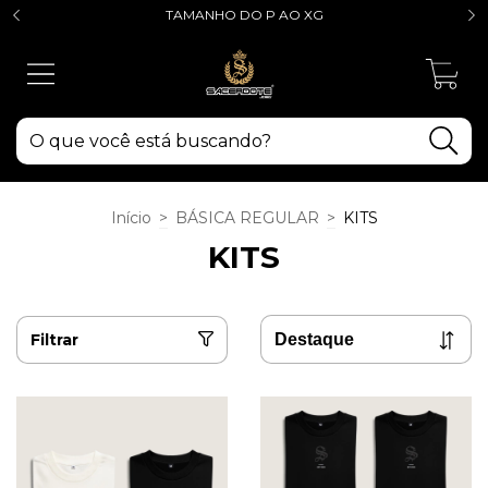
TAMANHO DO P AO XG
0
Início
>
BÁSICA REGULAR
>
KITS
KITS
Filtrar