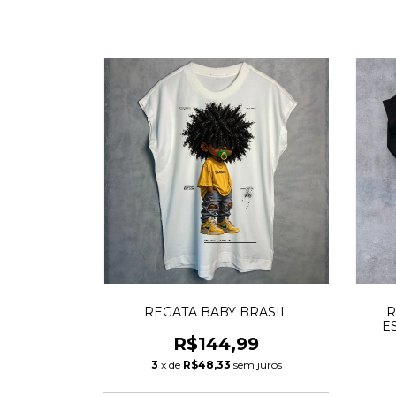
REGATA BABY BRASIL
R
E
R$144,99
3
x de
R$48,33
sem juros