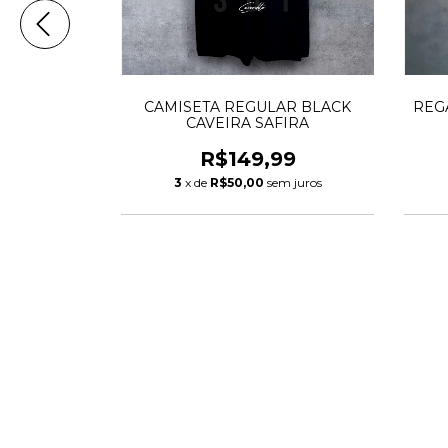
ETA EAGLE
CAMISETA REGULAR BLACK
REG
CAVEIRA SAFIRA
99
R$149,99
m juros
3
x de
R$50,00
sem juros