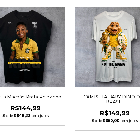
ta Machão Preta Pelezinho
CAMISETA BABY DINO O
BRASIL
R$144,99
R$149,99
3
x de
R$48,33
sem juros
3
x de
R$50,00
sem juros