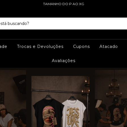
TAMANHO DO P AO XG
dade
Trocas e Devoluções
Cupons
Atacado
Avaliações