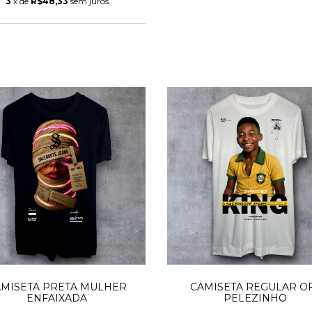
3
x de
R$48,33
sem juros
AMISETA PRETA MULHER
CAMISETA REGULAR O
ENFAIXADA
PELEZINHO