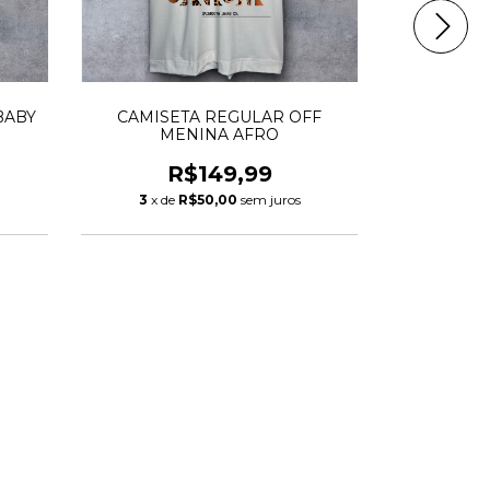
BABY
CAMISETA REGULAR OFF
REGAT
MENINA AFRO
A
R$149,99
R
3
x de
R$50,00
sem juros
3
x de