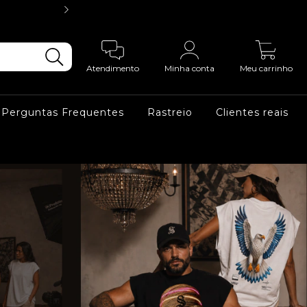
3X SEM JUR
0
Atendimento
Minha conta
Meu carrinho
Perguntas Frequentes
Rastreio
Clientes reais