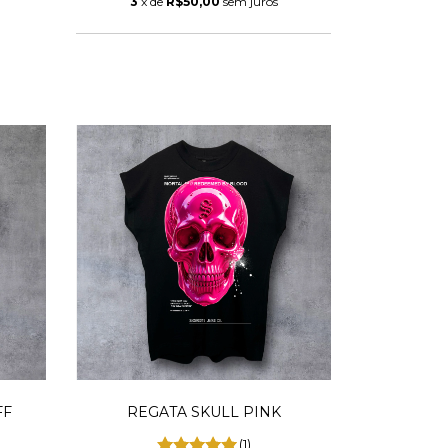
3
x de
R$50,00
sem juros
FF
REGATA SKULL PINK
(1)