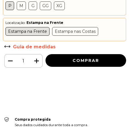
P
M
G
GG
XG
Localização:
Estampa na Frente
Estampa na Frente
Estampa nas Costas
Guia de medidas
Meios de envio
ALTERAR CEP
Entregas para o CEP:
CALCULAR
Faça login
e use seus dados de entrega
Não sei meu CEP
Compra protegida
Seus dados cuidados durante toda a compra.