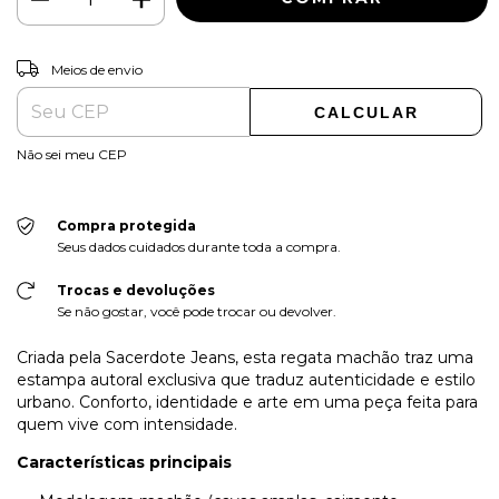
ALTERAR CEP
Entregas para o CEP:
Meios de envio
CALCULAR
Não sei meu CEP
Compra protegida
Seus dados cuidados durante toda a compra.
Trocas e devoluções
Se não gostar, você pode trocar ou devolver.
Criada pela Sacerdote Jeans, esta regata machão traz uma
estampa autoral exclusiva que traduz autenticidade e estilo
urbano. Conforto, identidade e arte em uma peça feita para
quem vive com intensidade.
Características principais