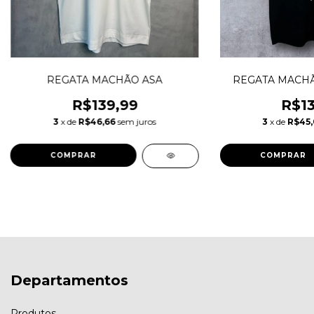
REGATA MACHÃO ASA
REGATA MACHÃ
R$139,99
R$13
3
x de
R$46,66
sem juros
3
x de
R$45
COMPRAR
COMPRAR
Departamentos
Produtos