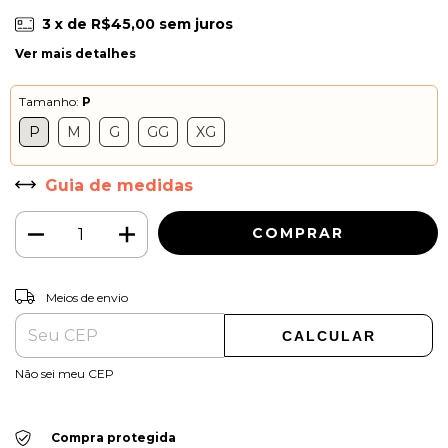
3
x de
R$45,00
sem juros
Ver mais detalhes
Tamanho:
P
P
M
G
GG
XG
Guia de medidas
ALTERAR CEP
Entregas para o CEP:
Meios de envio
CALCULAR
Não sei meu CEP
Compra protegida