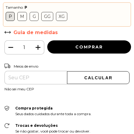
Tamanho:
P
P
M
G
GG
XG
Guia de medidas
ALTERAR CEP
Entregas para o CEP:
Meios de envio
CALCULAR
Não sei meu CEP
Compra protegida
Seus dados cuidados durante toda a compra.
Trocas e devoluções
Se não gostar, você pode trocar ou devolver.