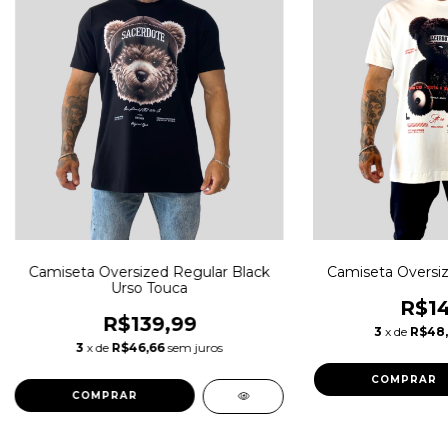
Camiseta Oversized Regular Black
Camiseta Oversi
Urso Touca
R$14
R$139,99
3
x de
R$48
3
x de
R$46,66
sem juros
COMPRAR
COMPRAR