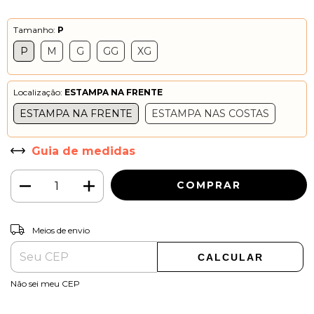
Tamanho:
P
P
M
G
GG
XG
Localização:
ESTAMPA NA FRENTE
ESTAMPA NA FRENTE
ESTAMPA NAS COSTAS
Guia de medidas
ALTERAR CEP
Entregas para o CEP:
Meios de envio
CALCULAR
Não sei meu CEP