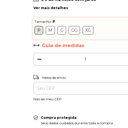
Ver mais detalhes
Tamanho:
P
P
M
G
GG
XG
Guia de medidas
Entregas para o CEP:
Meios de envio
Não sei meu CEP
Compra protegida
Seus dados cuidados durante toda a compra.