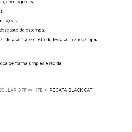
o, com água fria.
s.
rmações.
r desgaste da estampa.
tando o contato direto do ferro com a estampa.
roca de forma simples e rápida.
EGULAR OFF WHITE
>
REGATA BLACK CAT