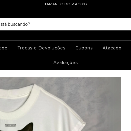
TAMANHO DO P AO XG
dade
Trocas e Devoluções
Cupons
Atacado
Avaliações