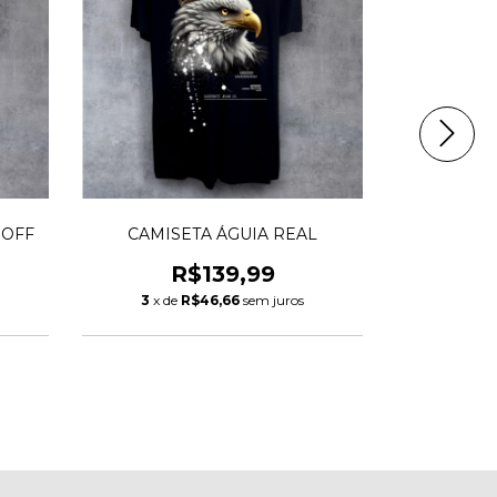
 OFF
CAMISETA ÁGUIA REAL
CAMIS
R$139,99
R
3
x de
R$46,66
sem juros
3
x de