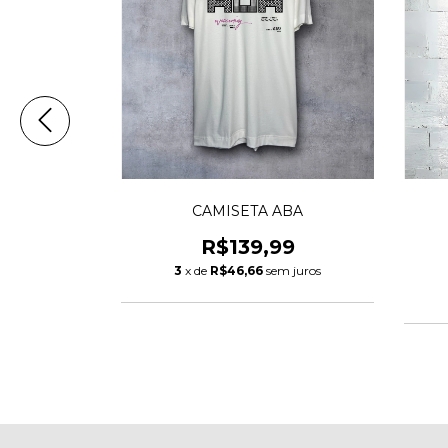
ANG
CAMISETA ABA
9
R$139,99
m juros
3
x de
R$46,66
sem juros