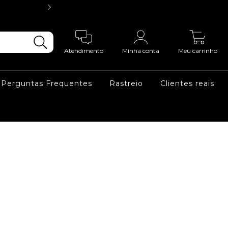
3X SEM JUR
0
Atendimento
Minha conta
Meu carrinho
Perguntas Frequentes
Rastreio
Clientes reais