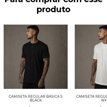
produto
CAMISETA REGULAR BÁSICA S
CAMISETA REGUL
BLACK
WH