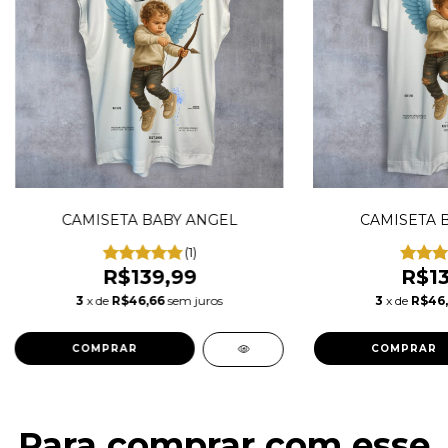
CAMISETA BABY ANGEL
CAMISETA 
(1)
R$139,99
R$13
3
x de
R$46,66
sem juros
3
x de
R$46
COMPRAR
COMPRAR
Para comprar com esse