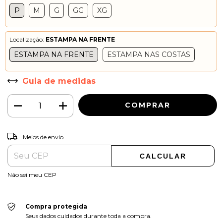
P
M
G
GG
XG
Localização:
ESTAMPA NA FRENTE
ESTAMPA NA FRENTE
ESTAMPA NAS COSTAS
Guia de medidas
ALTERAR CEP
Entregas para o CEP:
Meios de envio
CALCULAR
Não sei meu CEP
Compra protegida
Seus dados cuidados durante toda a compra.