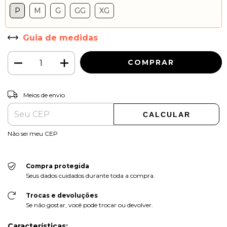
P
M
G
GG
XG
Guia de medidas
ALTERAR CEP
Entregas para o CEP:
Meios de envio
CALCULAR
Não sei meu CEP
Compra protegida
Seus dados cuidados durante toda a compra.
Trocas e devoluções
Se não gostar, você pode trocar ou devolver.
Características: