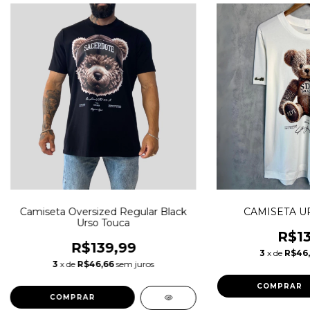
Camiseta Oversized Regular Black
CAMISETA U
Urso Touca
R$13
R$139,99
3
x de
R$46
3
x de
R$46,66
sem juros
COMPRAR
COMPRAR