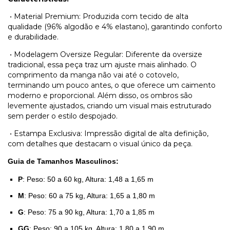
•
Material Premium: Produzida com tecido de alta
qualidade (96% algodão e 4% elastano), garantindo conforto
e durabilidade.
•
Modelagem Oversize Regular: Diferente da oversize
tradicional, essa peça traz um ajuste mais alinhado. O
comprimento da manga não vai até o cotovelo,
terminando um pouco antes, o que oferece um caimento
moderno e proporcional. Além disso, os ombros são
levemente ajustados, criando um visual mais estruturado
sem perder o estilo despojado.
•
Estampa Exclusiva: Impressão digital de alta definição,
com detalhes que destacam o visual único da peça.
Guia de Tamanhos Masculinos:
P
: Peso: 50 a 60 kg, Altura: 1,48 a 1,65 m
M
: Peso: 60 a 75 kg, Altura: 1,65 a 1,80 m
G
: Peso: 75 a 90 kg, Altura: 1,70 a 1,85 m
GG
: Peso: 90 a 105 kg, Altura: 1,80 a 1,90 m