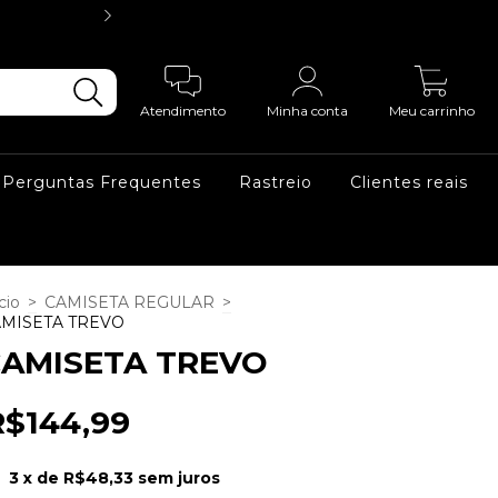
3X SEM JUR
0
Atendimento
Minha conta
Meu carrinho
Perguntas Frequentes
Rastreio
Clientes reais
cio
>
CAMISETA REGULAR
>
MISETA TREVO
AMISETA TREVO
R$144,99
3
x de
R$48,33
sem juros