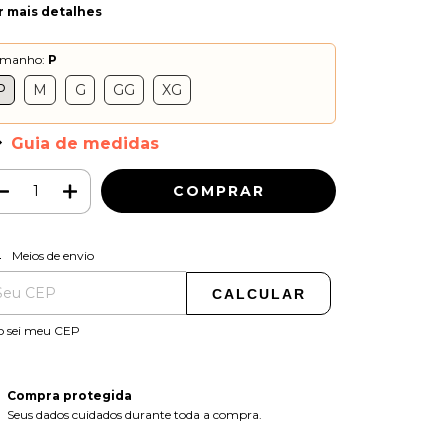
r mais detalhes
amanho:
P
P
M
G
GG
XG
Guia de medidas
ALTERAR CEP
regas para o CEP:
Meios de envio
CALCULAR
o sei meu CEP
Compra protegida
Seus dados cuidados durante toda a compra.