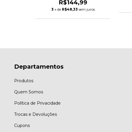
R$144,99
m juros
3
x de
R$48,33
sem juros
Departamentos
Produtos
Quem Somos
Política de Privacidade
Trocas e Devoluções
Cupons