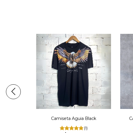
 UNITED
Camiseta Aguia Black
C
9
(1)