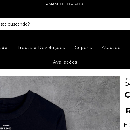
TAMANHO DO P AO XG
dade
Trocas e Devoluções
Cupons
Atacado
Avaliações
Iní
CA
C