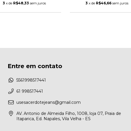
3
x de
R$48,33
sem juros
3
x de
R$46,66
sem juros
Entre em contato
5561998517441
61 998517441
usesacerdotejeans@gmail.com
AV. Antonio de Almeida Filho, 1008, loja 07, Praia de
Itaparica, Ed. Napales, Vila Velha - ES