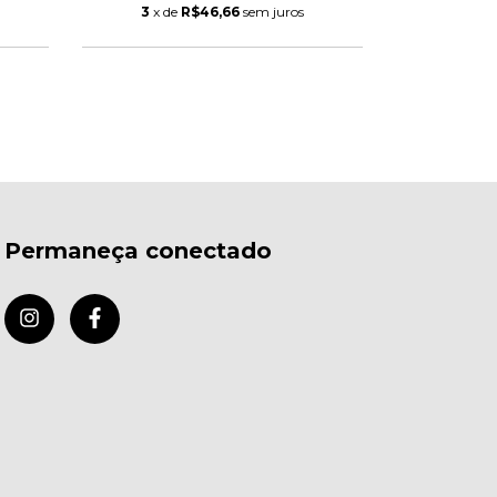
3
x de
R$46,66
sem juros
3
x de
Permaneça conectado