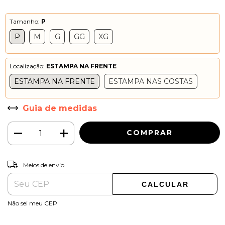
Tamanho:
P
P
M
G
GG
XG
Localização:
ESTAMPA NA FRENTE
ESTAMPA NA FRENTE
ESTAMPA NAS COSTAS
Guia de medidas
ALTERAR CEP
Entregas para o CEP:
Meios de envio
CALCULAR
Não sei meu CEP