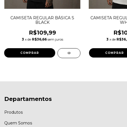
CAMISETA REGULAR BÁSICA S
CAMISETA REGUL
BLACK
WH
R$109,99
R$10
3
x de
R$36,66
sem juros
3
x de
R$36
COMPRAR
COMPRAR
Departamentos
Produtos
Quem Somos