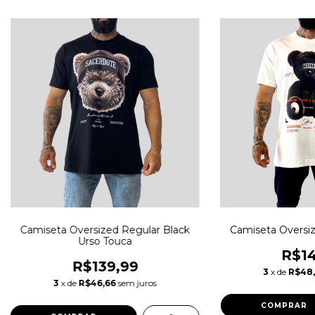
Camiseta Oversized Regular Black
Camiseta Oversi
Urso Touca
R$14
R$139,99
3
x de
R$48
3
x de
R$46,66
sem juros
COMPRAR