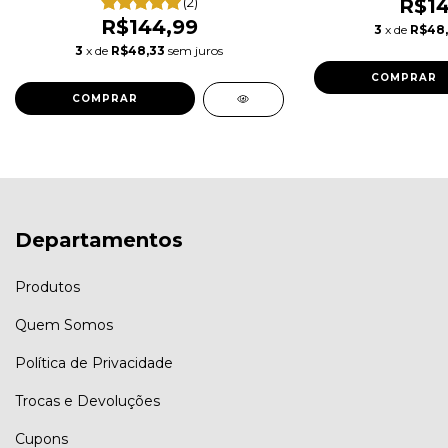
(2)
R$14
R$144,99
3
x de
R$48
3
x de
R$48,33
sem juros
COMPRAR
COMPRAR
Departamentos
Produtos
Quem Somos
Política de Privacidade
Trocas e Devoluções
Cupons