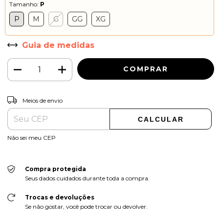
Tamanho:
P
P
M
G
GG
XG
Guia de medidas
ALTERAR CEP
Entregas para o CEP:
Meios de envio
CALCULAR
Não sei meu CEP
Compra protegida
Seus dados cuidados durante toda a compra.
Trocas e devoluções
Se não gostar, você pode trocar ou devolver.