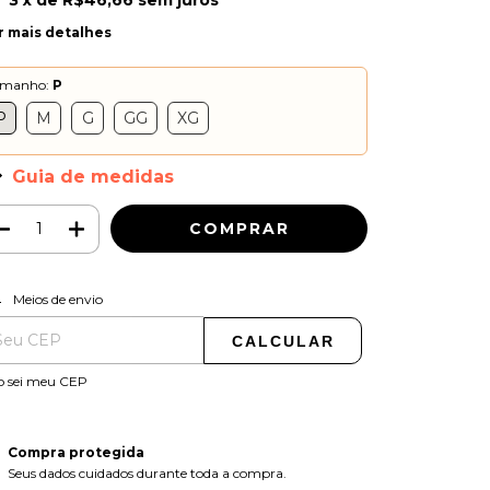
3
x de
R$46,66
sem juros
r mais detalhes
amanho:
P
P
M
G
GG
XG
Guia de medidas
ALTERAR CEP
regas para o CEP:
Meios de envio
CALCULAR
o sei meu CEP
Compra protegida
Seus dados cuidados durante toda a compra.