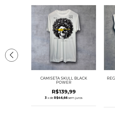
KULL ROSE
CAMISETA SKULL BLACK
REG
POWER
99
R$139,99
m juros
3
x de
R$46,66
sem juros