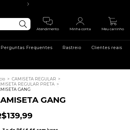
3X SEM JUR
0
Atendimento
Minha conta
Meu carrinho
Perguntas Frequentes
Rastreio
Clientes reais
cio
>
CAMISETA REGULAR
>
MISETA REGULAR PRETA
>
AMISETA GANG
AMISETA GANG
R$139,99