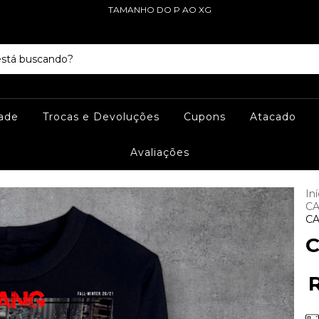
TAMANHO DO P AO XG
dade
Trocas e Devoluções
Cupons
Atacado
Avaliações
Iní
CA
C
C