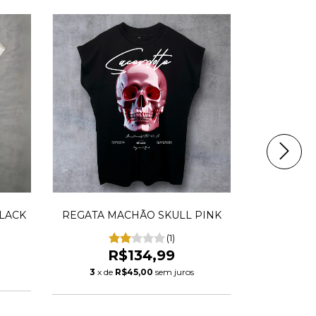
LACK
REGATA MACHÃO SKULL PINK
REGATA M
(1)
R
R$134,99
3
x de
3
x de
R$45,00
sem juros