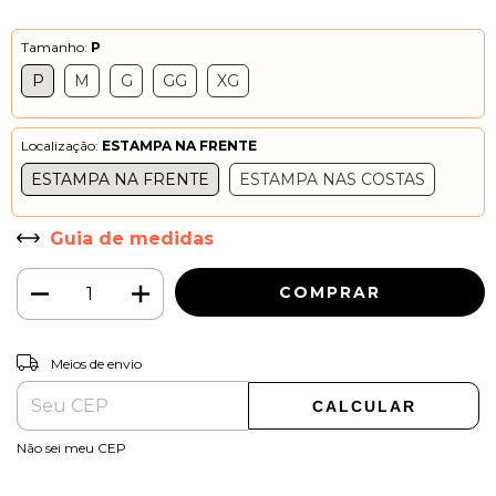
Tamanho:
P
P
M
G
GG
XG
Localização:
ESTAMPA NA FRENTE
ESTAMPA NA FRENTE
ESTAMPA NAS COSTAS
Guia de medidas
ALTERAR CEP
Entregas para o CEP:
Meios de envio
CALCULAR
Não sei meu CEP