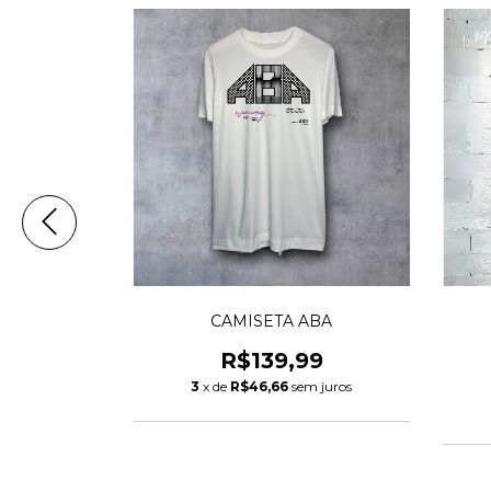
ANG
CAMISETA ABA
9
R$139,99
m juros
3
x de
R$46,66
sem juros