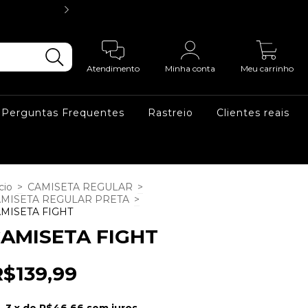
3X SEM JUR
0
Atendimento
Minha conta
Meu carrinho
Perguntas Frequentes
Rastreio
Clientes reais
cio
>
CAMISETA REGULAR
>
MISETA REGULAR PRETA
>
MISETA FIGHT
AMISETA FIGHT
R$139,99