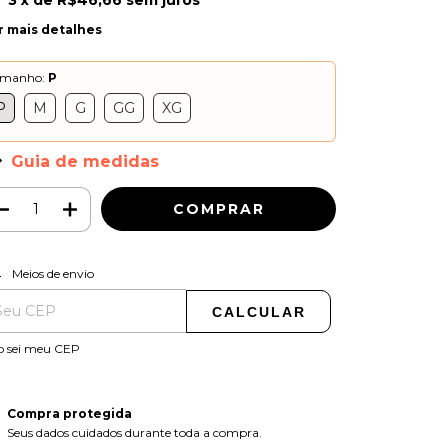
3
x de
R$46,66
sem juros
r mais detalhes
amanho:
P
P
M
G
GG
XG
Guia de medidas
ALTERAR CEP
regas para o CEP:
Meios de envio
CALCULAR
o sei meu CEP
Compra protegida
Seus dados cuidados durante toda a compra.