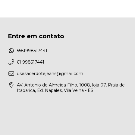
Entre em contato
5561998517441
61 998517441
usesacerdotejeans@gmail.com
AV. Antonio de Almeida Filho, 1008, loja 07, Praia de
Itaparica, Ed. Napales, Vila Velha - ES