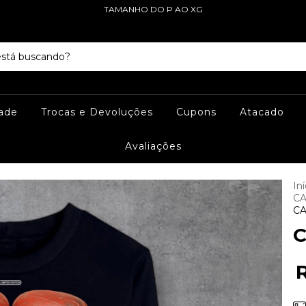
TAMANHO DO P AO XG
dade
Trocas e Devoluções
Cupons
Atacado
Avaliações
Iní
CA
CA
C