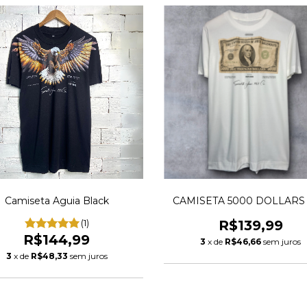
Camiseta Aguia Black
CAMISETA 5000 DOLLARS
(1)
R$139,99
R$144,99
3
x de
R$46,66
sem juros
3
x de
R$48,33
sem juros