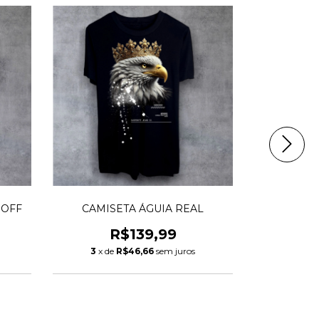
 OFF
CAMISETA ÁGUIA REAL
CAMIS
R$139,99
R
3
x de
R$46,66
sem juros
3
x de