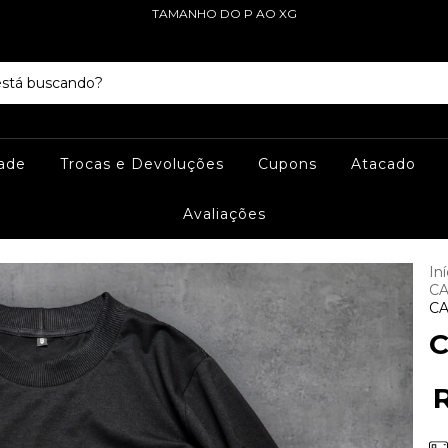
TAMANHO DO P AO XG
dade
Trocas e Devoluções
Cupons
Atacado
Avaliações
Iní
CA
CA
C