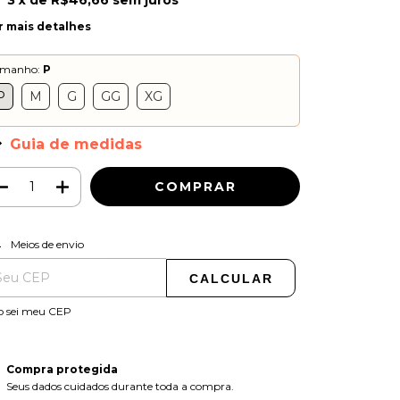
3
x de
R$46,66
sem juros
r mais detalhes
amanho:
P
P
M
G
GG
XG
Guia de medidas
ALTERAR CEP
regas para o CEP:
Meios de envio
CALCULAR
o sei meu CEP
Compra protegida
Seus dados cuidados durante toda a compra.