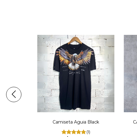
 UNITED
Camiseta Aguia Black
C
9
(1)