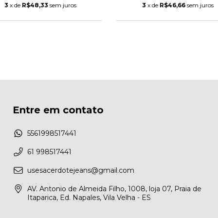
3
x de
R$48,33
sem juros
3
x de
R$46,66
sem juros
Entre em contato
5561998517441
61 998517441
usesacerdotejeans@gmail.com
AV. Antonio de Almeida Filho, 1008, loja 07, Praia de
Itaparica, Ed. Napales, Vila Velha - ES