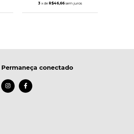
3
x de
R$46,66
sem juros
3
x de
Permaneça conectado