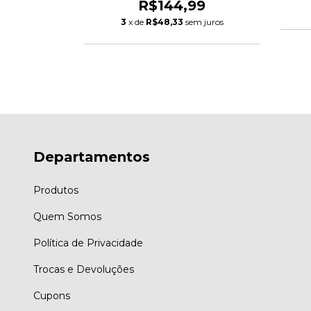
R$144,99
m juros
3
x de
R$48,33
sem juros
Departamentos
Produtos
Quem Somos
Política de Privacidade
Trocas e Devoluções
Cupons