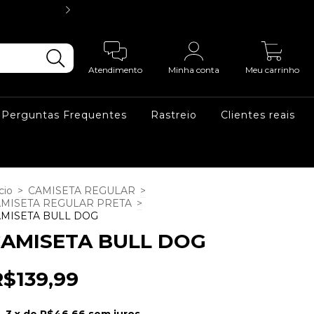
3X SEM JUR
0
Atendimento
Minha conta
Meu carrinho
Perguntas Frequentes
Rastreio
Clientes reais
cio
>
CAMISETA REGULAR
>
MISETA REGULAR PRETA
>
MISETA BULL DOG
AMISETA BULL DOG
R$139,99